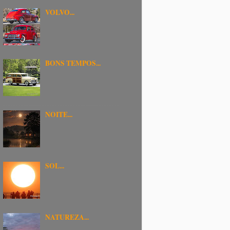
VOLVO...
BONS TEMPOS...
NOITE...
SOL...
NATUREZA...