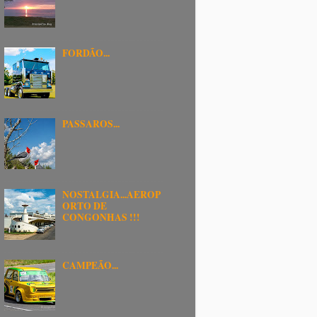
FORDÃO...
PASSAROS...
NOSTALGIA...AEROP
ORTO DE
CONGONHAS !!!
CAMPEÃO...