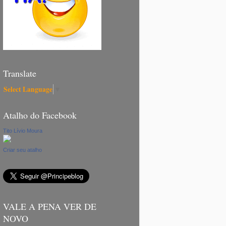
Translate
Select Language
▼
Atalho do Facebook
Tito Lívio Moura
Criar seu atalho
VALE A PENA VER DE
NOVO